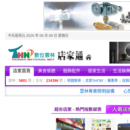
今天是西元 2026 年 08 月 09 日 星期日
店家首頁
美食餐廳
服飾配件
居家生活
生活娛
雲林：
5801
間 | 全台：
234396
間 |
地圖搜尋
|
店家SHOW
|
優惠券
|
促銷
雲林專業照明設備
心