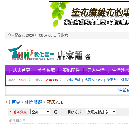
今天是西元 2026 年 08 月 08 日 星期六
店家首頁
美食餐廳
服飾配件
居家生活
生活娛
雲林：
5801
間 | 全台：
234396
間 |
地圖搜尋
|
店家SHOW
|
優惠券
|
促銷
注塑
◎
首頁
>
休閒旅遊
> 夜店PUB
地區分類：
排序方式：
尚無資料!!