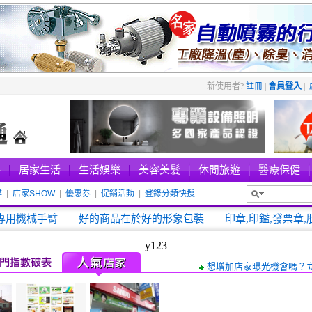
新使用者?
註冊
|
會員登入
|
件
居家生活
生活娛樂
美容美髮
休閒旅遊
醫療保健
尋
|
店家SHOW
|
優惠券
|
促銷活動
|
登錄分類快搜
新進店家
專用機械手臂
好的商品在於好的形象包裝
印章,印鑑,發票章,
y123
想增加店家曝光機會嗎？