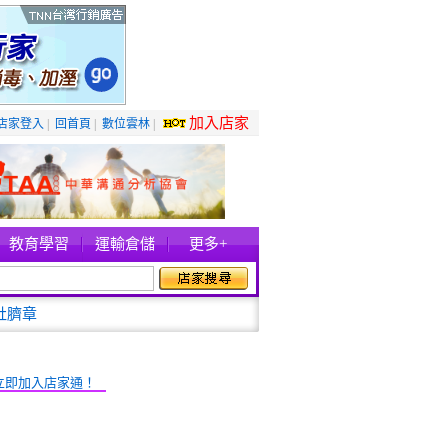
加入店家
店家登入
|
回首頁
|
數位雲林
|
教育學習
運輸倉儲
更多+
肚臍章
立即加入店家通！