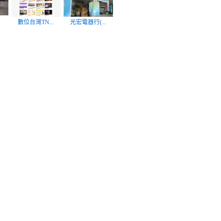
數位台灣TN...
光宏電器行(...