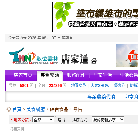
今天是西元 2026 年 08 月 07 日 星期五
店家首頁
美食餐廳
服飾配件
居家生活
生活娛
雲林：
5801
間 | 全台：
234396
間 |
地圖搜尋
|
店家SHOW
|
優惠券
|
促銷
專業農藥代噴
印章,
◎
首頁
>
美食餐廳
> 綜合食品、零售
地區分類：
排序方式：
尚無資料!!