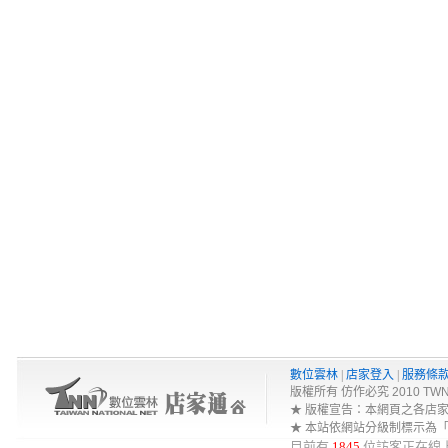
數位雲林
|
店家登入
|
服務條
版權所有 仿作必究 2010 TWNA-Net 
★ 版權宣告：本網頁之各店
★ 本站依網站分級制標示為
目前有
1845
位訪客正在線