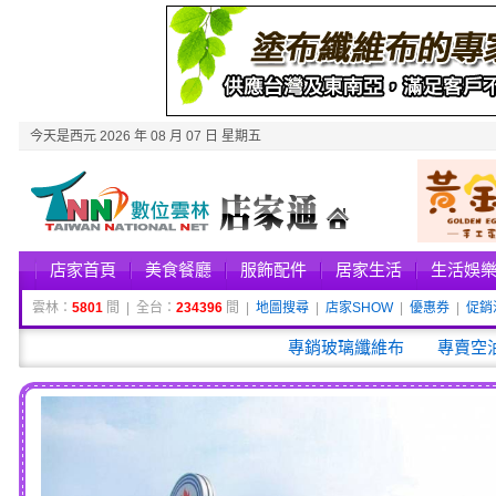
今天是西元 2026 年 08 月 07 日 星期五
店家首頁
美食餐廳
服飾配件
居家生活
生活娛
雲林：
5801
間 | 全台：
234396
間 |
地圖搜尋
|
店家SHOW
|
優惠券
|
促銷
專銷玻璃纖維布
專賣空