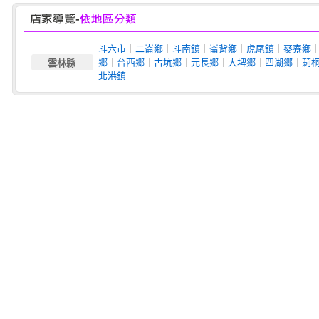
斗六市
｜
二崙鄉
｜
斗南鎮
｜
崙背鄉
｜
虎尾鎮
｜
麥寮鄉
鄉
｜
台西鄉
｜
古坑鄉
｜
元長鄉
｜
大埤鄉
｜
四湖鄉
｜
莿
雲林縣
北港鎮