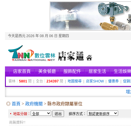
今天是西元 2026 年 08 月 06 日 星期四
店家首頁
美食餐廳
服飾配件
居家生活
生活娛
雲林：
5801
間 | 全台：
234397
間 |
地圖搜尋
|
店家SHOW
|
優惠券
|
促銷
增
◎
首頁
>
政府機關
> 縣市政府隸屬單位
地區分類：
排序方式：
尚無資料!!